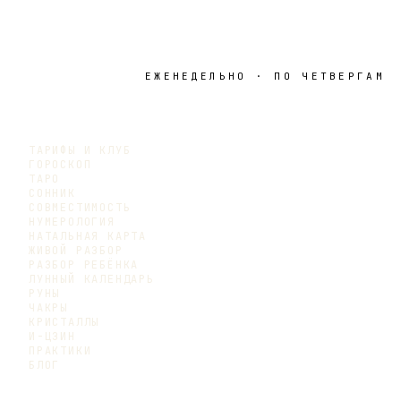
ЕЖЕНЕДЕЛЬНО · ПО ЧЕТВЕРГАМ
ТАРИФЫ И КЛУБ
ГОРОСКОП
ТАРО
СОННИК
СОВМЕСТИМОСТЬ
НУМЕРОЛОГИЯ
НАТАЛЬНАЯ КАРТА
ЖИВОЙ РАЗБОР
РАЗБОР РЕБЁНКА
ЛУННЫЙ КАЛЕНДАРЬ
РУНЫ
ЧАКРЫ
КРИСТАЛЛЫ
И-ЦЗИН
ПРАКТИКИ
БЛОГ