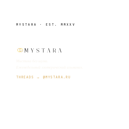
MYSTARA · EST. MMXXV
MYSTARA
Мистика без шума.
Еженедельный эзотерический альманах.
THREADS → @MYSTARA.RU