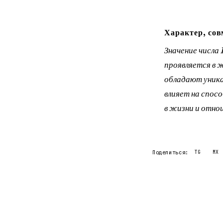
Характер, сов
Значение числа 
проявляется в 
обладают уника
влияет на спос
в жизни и отнош
Поделиться:
TG
MX