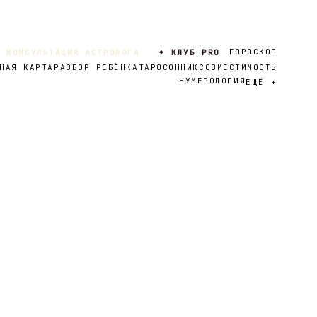
ГОРОСКОП
 КОНСУЛЬТАЦИЯ АСТРОЛОГА
✦ КЛУБ PRO
НАЯ КАРТА
РАЗБОР РЕБЁНКА
ТАРО
СОННИК
СОВМЕСТИМОСТЬ
НУМЕРОЛОГИЯ
ЕЩЁ
+