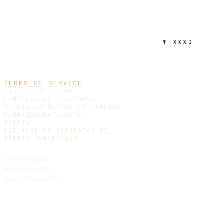
№
XXXI
TERMS OF SERVICE
СТАТЬ АСТРОЛОГОМ
РЕФЕРАЛЬНАЯ ПРОГРАММА
ПОЛЬЗОВАТЕЛЬСКОЕ СОГЛАШЕНИЕ
КОНФИДЕНЦИАЛЬНОСТЬ
ОФЕРТА
СОГЛАСИЕ НА ОБРАБОТКУ ПД
ЗАЩИТА ИНФОРМАЦИИ
© 2026 Mystara
ИП Смольянов М.С.
ИНН 471008182536