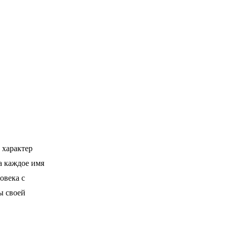
 характер
а каждое имя
овека с
ы своей