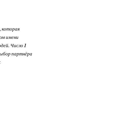
, которая
ом имени
дей. Число 1
выбор партнёра
к