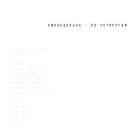
ЕЖЕНЕДЕЛЬНО · ПО ЧЕТВЕРГАМ
ТАРИФЫ И КЛУБ
ГОРОСКОП
ТАРО
СОННИК
СОВМЕСТИМОСТЬ
НУМЕРОЛОГИЯ
НАТАЛЬНАЯ КАРТА
ЖИВОЙ РАЗБОР
РАЗБОР РЕБЁНКА
ЛУННЫЙ КАЛЕНДАРЬ
РУНЫ
ЧАКРЫ
КРИСТАЛЛЫ
И-ЦЗИН
ПРАКТИКИ
БЛОГ