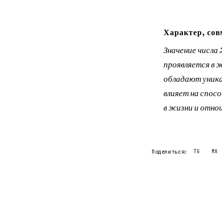
Характер, сов
Значение числа
проявляется в 
обладают уника
влияет на спос
в жизни и отно
Поделиться:
TG
MX