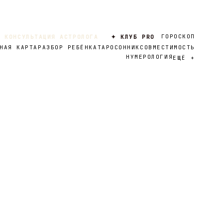
ГОРОСКОП
 КОНСУЛЬТАЦИЯ АСТРОЛОГА
✦ КЛУБ PRO
НАЯ КАРТА
РАЗБОР РЕБЁНКА
ТАРО
СОННИК
СОВМЕСТИМОСТЬ
НУМЕРОЛОГИЯ
ЕЩЁ
+