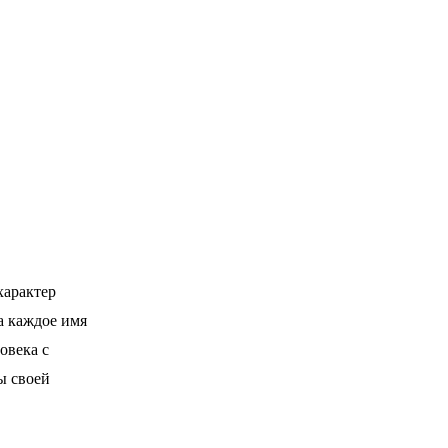
характер
а каждое имя
овека с
ы своей