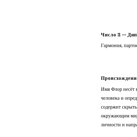
Число
2
--
Дип
Гармония, партне
Происхождение
Имя Флор несёт 
человека и опре
содержит скрытый
окружающим мир
личности и напр