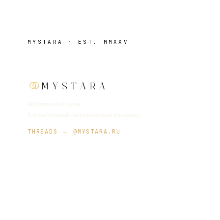
MYSTARA · EST. MMXXV
MYSTARA
Мистика без шума.
Еженедельный эзотерический альманах.
THREADS → @MYSTARA.RU