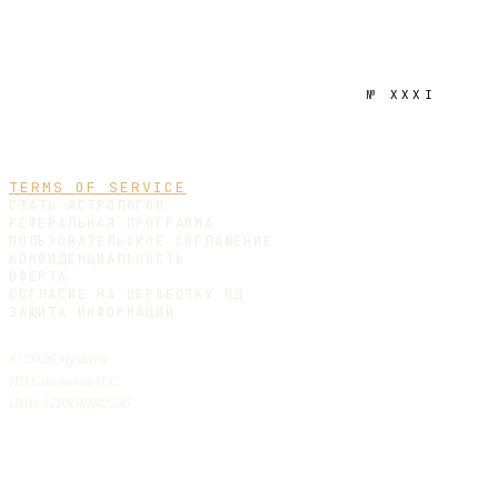
№
XXXI
TERMS OF SERVICE
СТАТЬ АСТРОЛОГОМ
РЕФЕРАЛЬНАЯ ПРОГРАММА
ПОЛЬЗОВАТЕЛЬСКОЕ СОГЛАШЕНИЕ
КОНФИДЕНЦИАЛЬНОСТЬ
ОФЕРТА
СОГЛАСИЕ НА ОБРАБОТКУ ПД
ЗАЩИТА ИНФОРМАЦИИ
© 2026 Mystara
ИП Смольянов М.С.
ИНН 471008182536