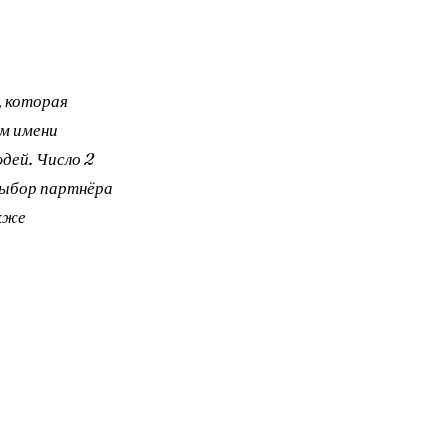
, которая
м имени
дей. Число 2
выбор партнёра
акже