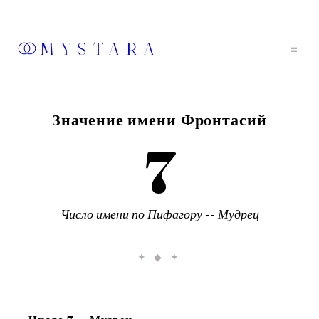
MYSTARA
=
Значение имени
Фронтасий
7
Число имени по Пифагору --
Мудрец
✦ ◆ ✦