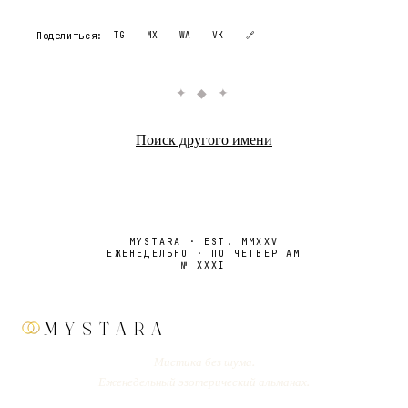
Поделиться:
TG
MX
WA
VK
🔗
✦ ◆ ✦
Поиск другого имени
MYSTARA · EST. MMXXV
ЕЖЕНЕДЕЛЬНО · ПО ЧЕТВЕРГАМ
№
XXXI
MYSTARA
Мистика без шума.
Еженедельный эзотерический альманах.