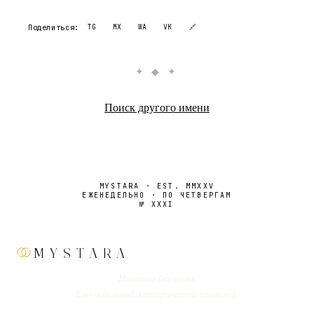
Поделиться:
TG
MX
WA
VK
🔗
✦ ◆ ✦
Поиск другого имени
MYSTARA · EST. MMXXV
ЕЖЕНЕДЕЛЬНО · ПО ЧЕТВЕРГАМ
№
XXXI
MYSTARA
Мистика без шума.
Еженедельный эзотерический альманах.