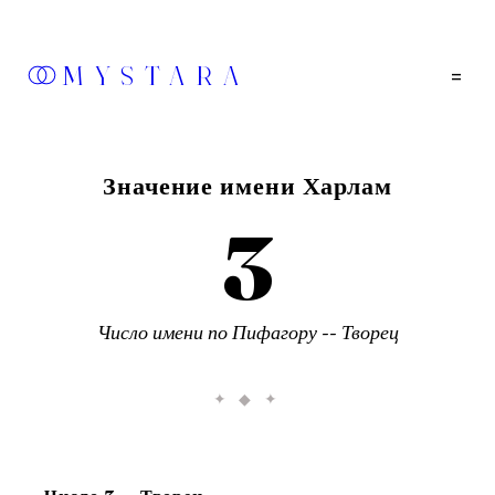
MYSTARA
=
Значение имени
Харлам
3
Число имени по Пифагору --
Творец
✦ ◆ ✦