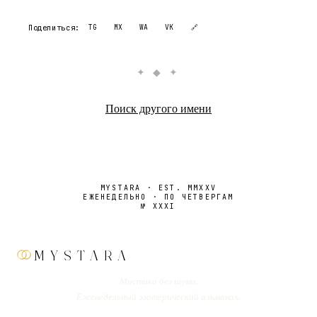
Поделиться:
TG
MX
WA
VK
🔗
✦ ◆ ✦
Поиск другого имени
MYSTARA · EST. MMXXV
ЕЖЕНЕДЕЛЬНО · ПО ЧЕТВЕРГАМ
№
XXXI
MYSTARA
Мистика без шума.
Еженедельный эзотерический альманах.