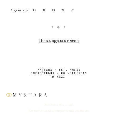
Поделиться:
TG
MX
WA
VK
🔗
✦ ◆ ✦
Поиск другого имени
MYSTARA · EST. MMXXV
ЕЖЕНЕДЕЛЬНО · ПО ЧЕТВЕРГАМ
№
XXXI
MYSTARA
Мистика без шума.
Еженедельный эзотерический альманах.