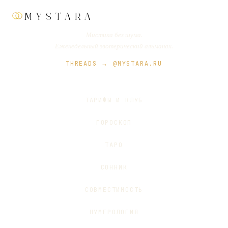
MYSTARA
Мистика без шума.
Еженедельный эзотерический альманах.
THREADS → @MYSTARA.RU
ТАРИФЫ И КЛУБ
ГОРОСКОП
ТАРО
СОННИК
СОВМЕСТИМОСТЬ
НУМЕРОЛОГИЯ