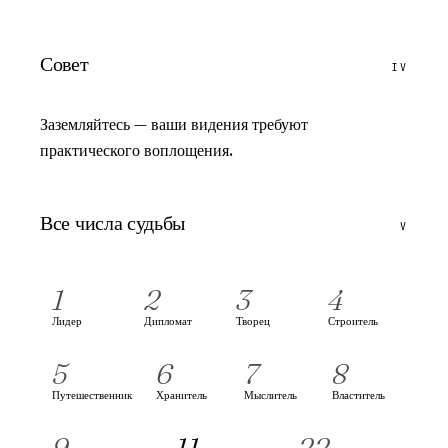
Совет
IV
Заземляйтесь — ваши видения требуют
практического воплощения.
Все числа судьбы
V
1
2
3
4
Лидер
Дипломат
Творец
Строитель
5
6
7
8
Путешественник
Хранитель
Мыслитель
Властитель
9
11
22