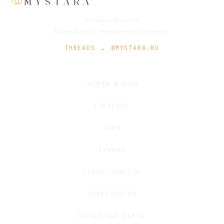
MYSTARA
Мистика без шума.
Еженедельный эзотерический альманах.
THREADS → @MYSTARA.RU
ТАРИФЫ И КЛУБ
ГОРОСКОП
ТАРО
СОННИК
СОВМЕСТИМОСТЬ
НУМЕРОЛОГИЯ
НАТАЛЬНАЯ КАРТА