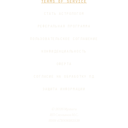
TERMS OF SERVICE
СТАТЬ АСТРОЛОГОМ
РЕФЕРАЛЬНАЯ ПРОГРАММА
ПОЛЬЗОВАТЕЛЬСКОЕ СОГЛАШЕНИЕ
КОНФИДЕНЦИАЛЬНОСТЬ
ОФЕРТА
СОГЛАСИЕ НА ОБРАБОТКУ ПД
ЗАЩИТА ИНФОРМАЦИИ
© 2026 Mystara
ИП Смольянов М.С.
ИНН 471008182536