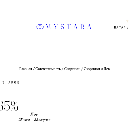

MYSTARA
НАТАЛЬ
Главная
/
Совместимость
/
Скорпион
/
Скорпион и Лев
 ЗНАКОВ
65
%
Лев
23 июля — 22 августа