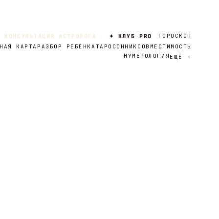
ГОРОСКОП
 КОНСУЛЬТАЦИЯ АСТРОЛОГА
✦ КЛУБ PRO
НАЯ КАРТА
РАЗБОР РЕБЁНКА
ТАРО
СОННИК
СОВМЕСТИМОСТЬ
НУМЕРОЛОГИЯ
ЕЩЁ
+