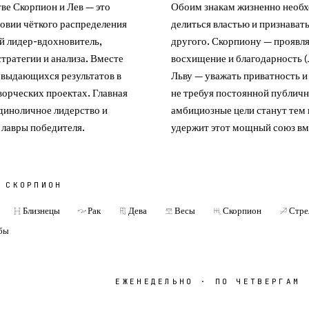
ве Скорпион и Лев — это
Обоим знакам жизненно необх
овии чёткого распределения
делиться властью и признават
й лидер-вдохновитель,
другого. Скорпиону — проявл
тратегии и анализа. Вместе
восхищение и благодарность (Л
 выдающихся результатов в
Льву — уважать приватность и
творческих проектах. Главная
не требуя постоянной публич
единоличное лидерство и
амбициозные цели станут тем 
 лавры победителя.
удержит этот мощный союз вм
С
СКОРПИОН
Близнецы
Рак
Дева
Весы
Скорпион
Стре
бы
ЕЖЕНЕДЕЛЬНО · ПО ЧЕТВЕРГАМ