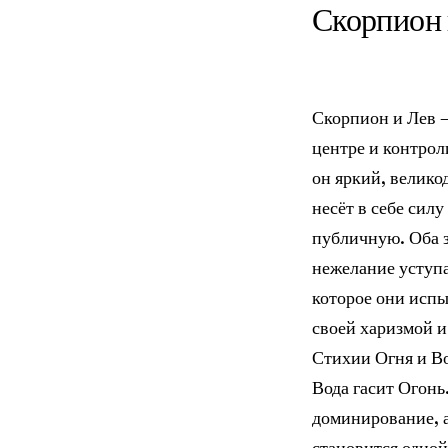
Скорпион
Скорпион и Лев —
центре и контрол
он яркий, велик
несёт в себе сил
публичную. Оба з
нежелание уступа
которое они испы
своей харизмой и
Стихии Огня и В
Вода гасит Огонь
доминирование, а
становится одной