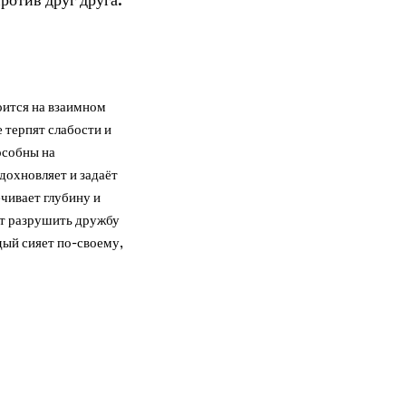
оится на взаимном
 терпят слабости и
особны на
дохновляет и задаёт
чивает глубину и
т разрушить дружбу
дый сияет по-своему,