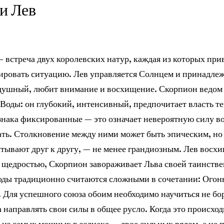
и
Лев
 встреча двух королевских натур, каждая из которых при
ировать ситуацию. Лев управляется Солнцем и принадлеж
одушный, любит внимание и восхищение. Скорпион ведом
у Воды: он глубокий, интенсивный, предпочитает власть те
нака фиксированные — это означает невероятную силу во
ть. Столкновение между ними может быть эпическим, но
тывают друг к другу, — не менее грандиозным. Лев восх
 щедростью, Скорпион завораживает Льва своей таинстве
оды традиционно считаются сложными в сочетании: Огонь
. Для успешного союза обоим необходимо научиться не бор
 направлять свои силы в общее русло. Когда это происход
 из самых мощных в зодиаке — двое сильных рядом, а не п