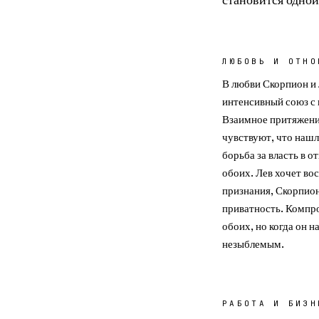
ЛЮБОВЬ И ОТНО
В любви Скорпион и 
интенсивный союз с
Взаимное притяжени
чувствуют, что нашл
борьба за власть в 
обоих. Лев хочет во
признания, Скорпион
приватность. Компро
обоих, но когда он 
незыблемым.
РАБОТА И БИЗН