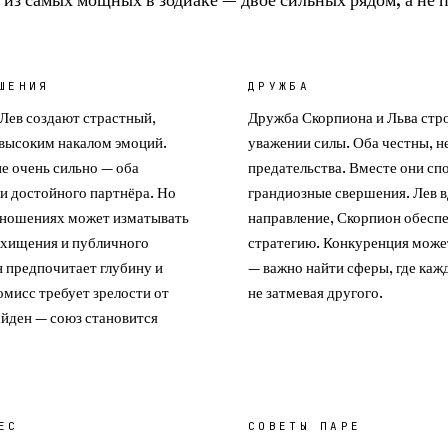
ШЕНИЯ
ДРУЖБА
Лев создают страстный,
Дружба Скорпиона и Льва стр
 высоким накалом эмоций.
уважении силы. Оба честны, не
е очень сильно — оба
предательства. Вместе они сп
и достойного партнёра. Но
грандиозные свершения. Лев в
отношениях может изматывать
направление, Скорпион обеспе
схищения и публичного
стратегию. Конкуренция може
 предпочитает глубину и
— важно найти сферы, где каж
мисс требует зрелости от
не затмевая другого.
найден — союз становится
ЕС
СОВЕТЫ ПАРЕ