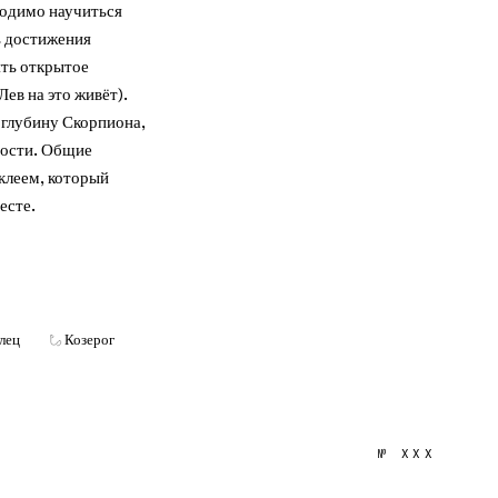
одимо научиться
ь достижения
ять открытое
ев на это живёт).
 глубину Скорпиона,
ности. Общие
клеем, который
есте.
лец
Козерог
№
XXX