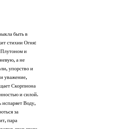
выкла быть в
ит стихии Огня:
 Плутоном и
невую, а не
ли, упорство и
 и уважение,
ищает Скорпиона
нностью и силой.
 испаряет Воду,
оться за
ит, пара
ротив друг друга.