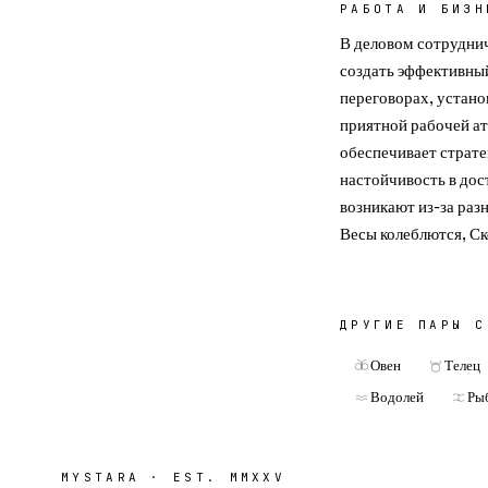
РАБОТА И БИЗН
В деловом сотрудни
создать эффективны
переговорах, устано
приятной рабочей а
обеспечивает страте
настойчивость в до
возникают из-за раз
Весы колеблются, Ск
ДРУГИЕ ПАРЫ 
Овен
Телец
Водолей
Ры
MYSTARA · EST. MMXXV