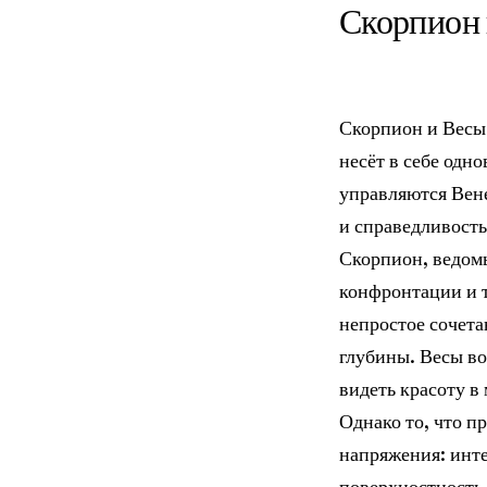
Скорпион
Скорпион и Весы 
несёт в себе од
управляются Вене
и справедливость
Скорпион, ведомы
конфронтации и т
непростое сочета
глубины. Весы в
видеть красоту в
Однако то, что п
напряжения: инт
поверхностность 