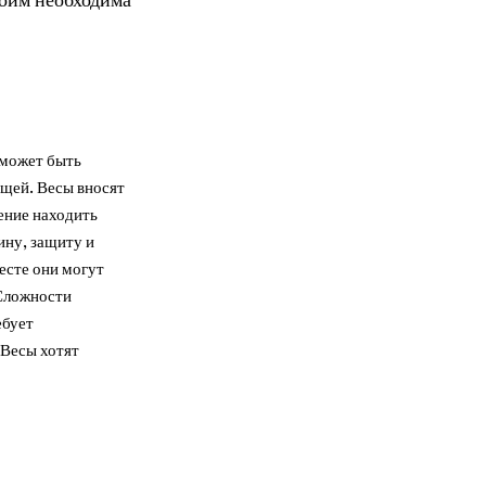
 может быть
щей. Весы вносят
ение находить
ину, защиту и
есте они могут
 Сложности
ебует
 Весы хотят