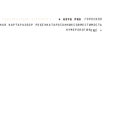
ГОРОСКОП
 КОНСУЛЬТАЦИЯ АСТРОЛОГА
✦ КЛУБ PRO
НАЯ КАРТА
РАЗБОР РЕБЁНКА
ТАРО
СОННИК
СОВМЕСТИМОСТЬ
НУМЕРОЛОГИЯ
ЕЩЁ
+