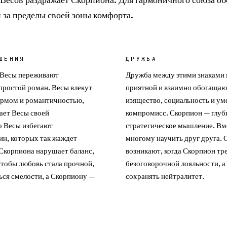
 за пределы своей зоны комфорта.
ШЕНИЯ
ДРУЖБА
 Весы переживают
Дружба между этими знаками
простой роман. Весы влекут
приятной и взаимно обогащаю
рмом и романтичностью,
изящество, социальность и ум
ает Весы своей
компромисс. Скорпион — глуб
о Весы избегают
стратегическое мышление. Вм
ин, которых так жаждет
многому научить друг друга.
Скорпиона нарушает баланс,
возникают, когда Скорпион тр
тобы любовь стала прочной,
безоговорочной лояльности, а
ься смелости, а Скорпиону —
сохранять нейтралитет.