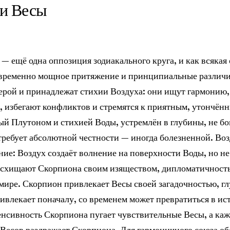
и
Весы
— ещё одна оппозиция зодиакального круга, и как всякая
новременно мощное притяжение и принципиальные различи
рой и принадлежат стихии Воздуха: они ищут гармонию, 
, избегают конфликтов и стремятся к приятным, утончё
й Плутоном и стихией Воды, устремлён в глубины, не бо
ребует абсолютной честности — иногда болезненной. Воз
ние: Воздух создаёт волнение на поверхности Воды, но не
осхищают Скорпиона своим изяществом, дипломатичност
 мире. Скорпион привлекает Весы своей загадочностью, г
ривлекает поначалу, со временем может превратиться в ис
енсивность Скорпиона пугает чувствительные Весы, а ка
Весов раздражает Скорпиона. Для гармоничного союза о