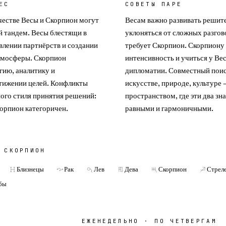
ЕС
СОВЕТЫ ПАРЕ
честве Весы и Скорпион могут
Весам важно развивать решите
й тандем. Весы блестящи в
уклоняться от сложных разгов
влении партнёрств и создании
требует Скорпион. Скорпиону
тмосферы. Скорпион
интенсивность и учиться у Ве
гию, аналитику и
дипломатии. Совместный поис
стижении целей. Конфликты
искусстве, природе, культуре 
ного стиля принятия решений:
пространством, где эти два зн
орпион категоричен.
равными и гармоничными.
С
СКОРПИОН
Близнецы
Рак
Лев
Дева
Скорпион
Стрел
бы
ЕЖЕНЕДЕЛЬНО · ПО ЧЕТВЕРГАМ