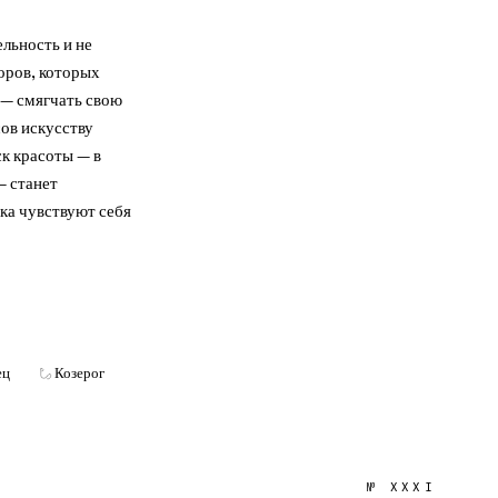
льность и не
оров, которых
 — смягчать свою
сов искусству
к красоты — в
— станет
ака чувствуют себя
ец
Козерог
№
XXXI