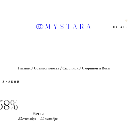

MYSTARA
НАТАЛЬ
Главная
/
Совместимость
/
Скорпион
/
Скорпион и Весы
 ЗНАКОВ
58
%
Весы
23 сентября — 22 октября