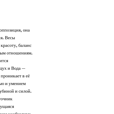
 оппозиция, она
я. Весы
красоту, баланс
нным отношениям.
ится
дух и Вода —
 проникает в её
ью и умением
лубиной и силой.
точник
жущаяся
боим необходима