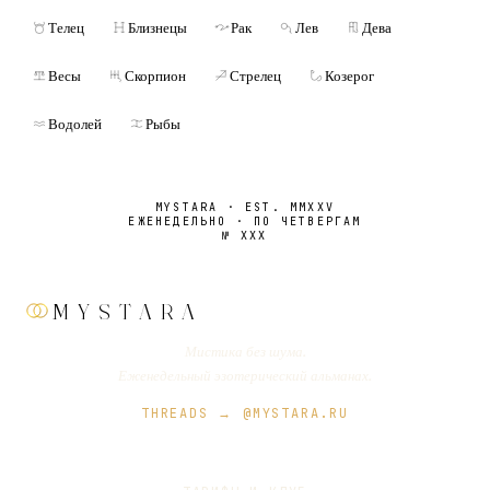
Телец
Близнецы
Рак
Лев
Дева
Весы
Скорпион
Стрелец
Козерог
Водолей
Рыбы
MYSTARA · EST. MMXXV
ЕЖЕНЕДЕЛЬНО · ПО ЧЕТВЕРГАМ
№
XXX
MYSTARA
Мистика без шума.
Еженедельный эзотерический альманах.
THREADS → @MYSTARA.RU