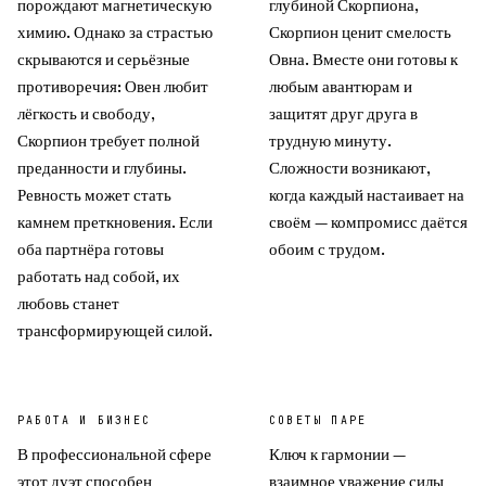
порождают магнетическую
глубиной Скорпиона,
химию. Однако за страстью
Скорпион ценит смелость
скрываются и серьёзные
Овна. Вместе они готовы к
противоречия: Овен любит
любым авантюрам и
лёгкость и свободу,
защитят друг друга в
Скорпион требует полной
трудную минуту.
преданности и глубины.
Сложности возникают,
Ревность может стать
когда каждый настаивает на
камнем преткновения. Если
своём — компромисс даётся
оба партнёра готовы
обоим с трудом.
работать над собой, их
любовь станет
трансформирующей силой.
РАБОТА И БИЗНЕС
СОВЕТЫ ПАРЕ
В профессиональной сфере
Ключ к гармонии —
этот дуэт способен
взаимное уважение силы