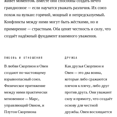
живёт моментом. Вместе они способны создать нечто
грандиозное — если научатся уважать различия. Их союз
похож на вулкан: горячий, мощный и непредсказуемый.
Конфликты между ними могут быть жёсткими, но и
примирение — страстным. Оба ценят честность и силу, что
создаёт надёжный фундамент взаимного уважения.
ЛЮБОВЬ И ОТНОШЕНИЯ
ДРУЖБА
В любви Скорпион и Овен
Как друзья Скорпион и
создают по-настоящему
Овен — это два воина,
взрывоопасный союз.
которые либо сражаются
Физическое притяжение
плечом к плечу, либо друг
между ними практически
против друга. Они уважают
мгновенное — Марс,
силу и прямоту, что создаёт
управляющий Овном, и
основу для честной
Плутон Скорпиона
дружбы. Овен восхищается